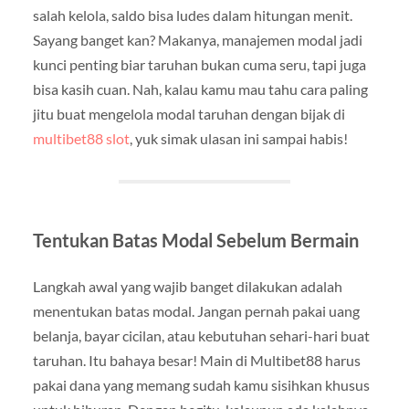
salah kelola, saldo bisa ludes dalam hitungan menit.
Sayang banget kan? Makanya, manajemen modal jadi
kunci penting biar taruhan bukan cuma seru, tapi juga
bisa kasih cuan. Nah, kalau kamu mau tahu cara paling
jitu buat mengelola modal taruhan dengan bijak di
multibet88 slot
, yuk simak ulasan ini sampai habis!
Tentukan Batas Modal Sebelum Bermain
Langkah awal yang wajib banget dilakukan adalah
menentukan batas modal. Jangan pernah pakai uang
belanja, bayar cicilan, atau kebutuhan sehari-hari buat
taruhan. Itu bahaya besar! Main di Multibet88 harus
pakai dana yang memang sudah kamu sisihkan khusus