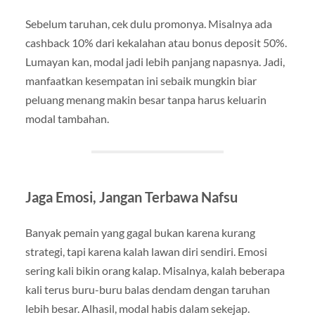
Sebelum taruhan, cek dulu promonya. Misalnya ada
cashback 10% dari kekalahan atau bonus deposit 50%.
Lumayan kan, modal jadi lebih panjang napasnya. Jadi,
manfaatkan kesempatan ini sebaik mungkin biar
peluang menang makin besar tanpa harus keluarin
modal tambahan.
Jaga Emosi, Jangan Terbawa Nafsu
Banyak pemain yang gagal bukan karena kurang
strategi, tapi karena kalah lawan diri sendiri. Emosi
sering kali bikin orang kalap. Misalnya, kalah beberapa
kali terus buru-buru balas dendam dengan taruhan
lebih besar. Alhasil, modal habis dalam sekejap.